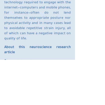
technology required to engage with the 
internet—computers and mobile phones, 
for instance—often do not lend 
themselves to appropriate posture nor 
physical activity and in many cases lead 
to avoidable repetitive strain injury, all 
of which can have a negative impact on 
quality of life.
About this neuroscience research 
article
Source: 
Inderscience
Media Contacts: 
David Bradley – Inderscience
Image Source:
The image is in the public domain.
Original Research: 
Closed access