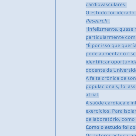
cardiovasculares.
O estudo foi liderado
Research
 .
“Infelizmente, quase 
particularmente com
“É por isso que quer
pode aumentar o risco
identificar oportuni
docente da Universid
A falta crônica de s
populacionais, foi as
atrial.
A saúde cardíaca é inf
exercícios. Para isol
de laboratório, como d
Como o estudo foi c