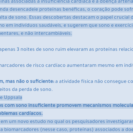
as associadas à insuficiência cardíaca e à doença arteria
inda desencadeie proteínas benéficas, o coração pode sofr
lta de sono. Essas descobertas destacam o papel crucial 
o em indivíduos saudáveis, e sugerem que sono e exercíci
ntares, e não intercambiáveis.
 apenas 3 noites de sono ruim elevaram as proteínas relaci
marcadores de risco cardíaco aumentaram mesmo em indiv
m, mas não o suficiente:
 a atividade física não consegue 
eitos da perda de sono.
de Uppsala
s com sono insuficiente promovem mecanismos molecular
oblemas cardíacos.
 em um novo estudo no qual os pesquisadores investigar
ta biomarcadores (nesse caso, proteínas) associados a do