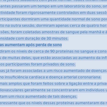
 16 jovens saudáveis ​​com peso normal. Todos tinham hábi
ipantes passaram um tempo em um laboratório do sono, on
e atividade foram rigorosamente controlados em duas sessõ
rticipantes dormiram uma quantidade normal de sono por 
to na outra sessão, dormiram apenas cerca de quatro hora
sões, foram coletadas amostras de sangue pela manhã e à 
ntensidade com duração de 30 minutos.
rias aumentam após perda de sono
iram os níveis de cerca de 90 proteínas no sangue e con
s de muitas delas, que estão associadas ao aumento da in
s participantes foram privados de sono.
nas já foram associadas a um risco aumentado de doenças
o insuficiência cardíaca e doença arterial coronariana.
ais amplos que foram feitos sobre a ligação entre a priva
diovasculares geralmente se concentraram em indivíduos
ntam um risco aumentado de tais doenças.
interessante que os níveis dessas proteínas aumentaram d