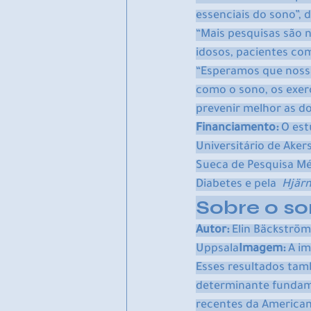
essenciais do sono”, 
“Mais pesquisas são n
idosos, pacientes co
“Esperamos que nossa
como o sono, os exerc
prevenir melhor as d
Financiamento:
 O es
Universitário de Aker
Sueca de Pesquisa Mé
Diabetes e pela  
Hjär
Sobre o so
Autor: 
Elin Bäckström
Uppsala
Imagem:
 A i
Esses resultados tam
determinante fundame
recentes da American