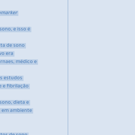
omarker 
ono, e isso é 
ta de sono 
vo era 
rnaes, médico e 
s estudos 
e fibrilação 
sono, dieta e 
as em ambiente 