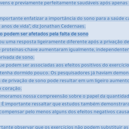
vens e previamente perfeitamente saudáveis ​​após apenas
 importante enfatizar a importância do sono para a saúde ca
anos de vida”, diz Jonathan Cedernaes.
io podem ser afetados pela falta de sono
rou uma resposta ligeiramente diferente após a privação d
e proteínas-chave aumentaram igualmente, independente
privada de sono.
ue podem ser associadas aos efeitos positivos do exercíc
tenha dormido pouco. Os pesquisadores já haviam demon
a de privação de sono pode resultar em um ligeiro aumento
o coração.
rimoramos nossa compreensão sobre o papel da quantidad
. É importante ressaltar que estudos também demonstrar
 compensar pelo menos alguns dos efeitos negativos causado
ante observar que os exercícios não podem substituir as