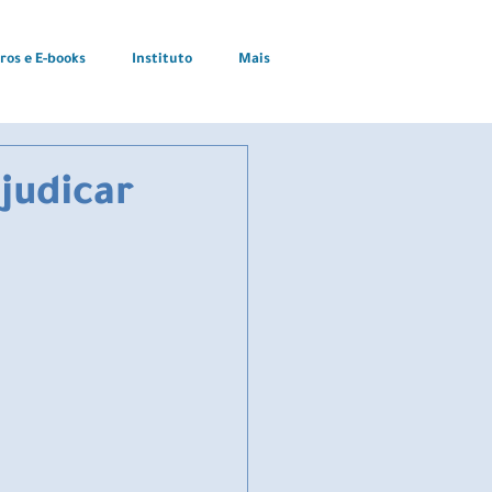
vros e E-books
Instituto
Mais
judicar