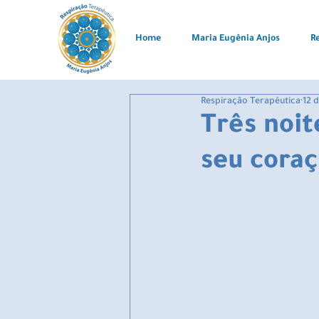
Home
Maria Eugênia Anjos
R
Respiração Terapêutica
12 
Três noi
seu cora