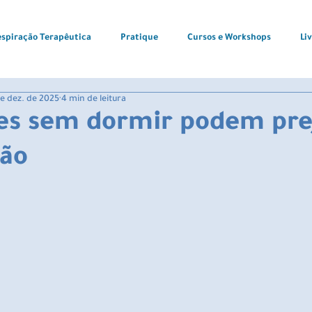
espiração Terapêutica
Pratique
Cursos e Workshops
Li
de dez. de 2025
4 min de leitura
tes sem dormir podem pre
ção