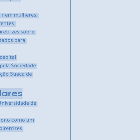
ir em mulheres, 
rentes.
etrizes sobre 
tados para 
spital 
 pela Sociedade 
ção Sueca de 
lares
Universidade de 
 sono como um 
iretrizes 