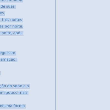
tos de sono 
de suas 
es.
três noites 
s por noite.
noite, após 
seguiram 
flamação, 
 
ção do sono e o 
 um pouco mais 
a mesma forma 