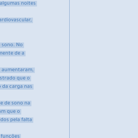
 algumas noites 
rdiovascular, 
e sono. No 
mente de a 
io aumentaram, 
strado que o 
 da carga nas 
e de sono na 
am que o 
s ​​pela falta 
 funções 