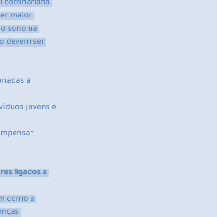
l coronariana.
er maior 
do sono na 
o devem ser 
onadas à 
íduos jovens e 
compensar 
es ligados a 
am como a 
enças 