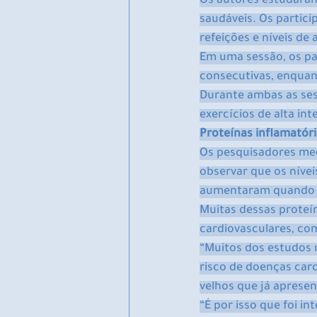
Os autores estudaram
saudáveis. Os partic
refeições e níveis d
Em uma sessão, os pa
consecutivas, enquan
Durante ambas as ses
exercícios de alta i
Proteínas inflamató
Os pesquisadores med
observar que os nívei
aumentaram quando o
Muitas dessas proteí
cardiovasculares, com
“Muitos dos estudos m
risco de doenças car
velhos que já aprese
“É por isso que foi 