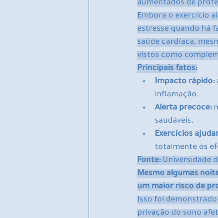
aumentados de proteín
Embora o exercício a
estresse quando há fa
saúde cardíaca, mesm
vistos como compleme
Principais fatos:
Impacto rápido:
inflamação.
Alerta precoce:
 
saudáveis.
Exercícios ajuda
totalmente os ef
Fonte:
 Universidade 
Mesmo algumas noite
um maior risco de pr
Isso foi demonstrado
privação do sono afe