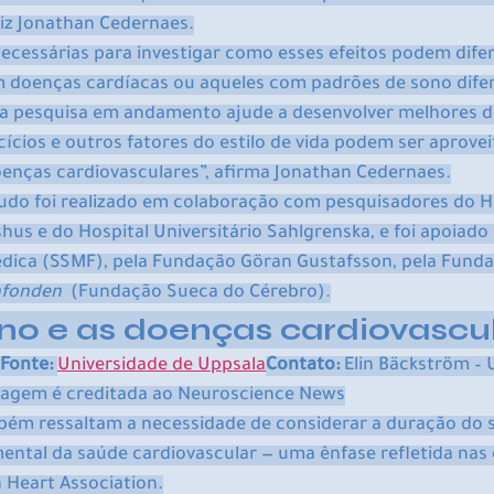
diz Jonathan Cedernaes.
ecessárias para investigar como esses efeitos podem difer
m doenças cardíacas ou aqueles com padrões de sono dife
 pesquisa em andamento ajude a desenvolver melhores dir
ícios e outros fatores do estilo de vida podem ser aprovei
oenças cardiovasculares”, afirma Jonathan Cedernaes.
tudo foi realizado em colaboração com pesquisadores do Ho
shus e do Hospital Universitário Sahlgrenska, e foi apoiado
dica (SSMF), pela Fundação Göran Gustafsson, pela Funda
nfonden
  (Fundação Sueca do Cérebro).
no e as doenças cardiovascu
Fonte: 
Universidade de Uppsala
Contato:
 Elin Bäckström – 
magem é creditada ao Neuroscience News
bém ressaltam a necessidade de considerar a duração do
ntal da saúde cardiovascular — uma ênfase refletida nas d
 Heart Association.