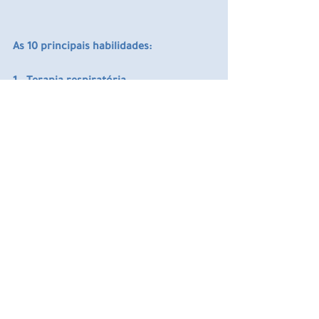
As 10 principais habilidades:
1.  Terapia respiratória
2. Cuidador
3. Técnicas de Esterilização
4. Transcrição
5. Tratamento de Radiação
6. Dosimetria Médica
7. Medição de Sinais Vitais
8. Simulação
9. Suporte Avançado de Vida em 
Cardiologia (ACLS)
10. Tecnologia Radiológica
Matéria na íntegra: 
https://exame.abril.com.br/carreira/est