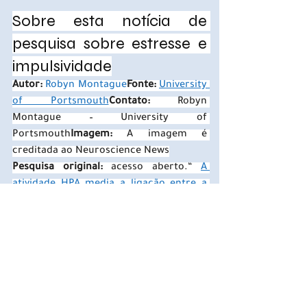
Sobre esta notícia de 
pesquisa sobre estresse e 
impulsividade
Autor: 
Robyn Montague
Fonte: 
University 
of Portsmouth
Contato:
 Robyn 
Montague – University of 
Portsmouth
Imagem:
 A imagem é 
creditada ao Neuroscience News
Pesquisa original:
 acesso aberto.“ 
A 
atividade HPA media a ligação entre a 
impulsividade do traço e o tédio
 ” por 
James Clay et al. 
Fisiologia e 
comportamento
Resumo
A atividade HPA media a ligação entre a 
impulsividade do traço e o tédio