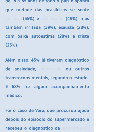
de 18 a 65 anos de todo o país e aponta 
que metade das brasileiras se sente 
ansiosa 
(55%) e 
estressada 
(49%), mas 
também irritada (39%), exausta (28%), 
com baixa autoestima (28%) e triste 
(25%).
Além disso, 45% já tiveram diagnóstico 
de ansiedade, 
depressão 
ou outros 
transtornos mentais, segundo o estudo. 
E 68% fez algum acompanhamento 
médico.
Foi o caso de Vera, que procurou ajuda 
depois do episódio do supermercado e 
recebeu o diagnóstico de 
síndrome do 