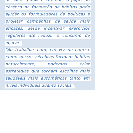
de saúde pública. Entender o papel do 
cérebro na formação de hábitos pode 
ajudar os formuladores de políticas a 
projetar campanhas de saúde mais 
eficazes, desde incentivar exercícios 
regulares até reduzir o consumo de 
açúcar. 
“Ao trabalhar com, em vez de contra, 
como nossos cérebros formam hábitos 
naturalmente, podemos criar 
estratégias que tornam escolhas mais 
saudáveis ​​mais automáticas tanto em 
níveis individuais quanto sociais.”
Sobre esta notícia de 
pesquisa em neurociência 
cognitiva
Autor: 
Fiona Tyrrell
Fonte: 
TCD
Contato:
 Fiona Tyrrell – 