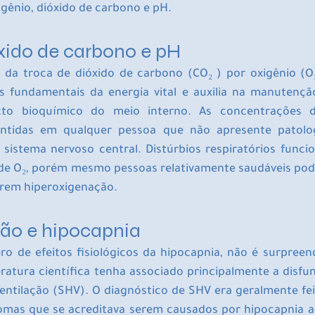
gênio, dióxido de carbono e pH.
óxido de carbono e pH
s da troca de dióxido de carbono (CO₂ ) por oxigênio (O₂ 
s fundamentais da energia vital e auxilia na manutençã
cto bioquímico do meio interno. As concentrações d
tidas em qualquer pessoa que não apresente patolog
sistema nervoso central. Distúrbios respiratórios funcio
de O₂, porém mesmo pessoas relativamente saudáveis ​​pod
arem hiperoxigenação.
ção e hipocapnia
 de efeitos fisiológicos da hipocapnia, não é surpreend
eratura científica tenha associado principalmente a disfun
entilação (SHV). O diagnóstico de SHV era geralmente fe
mas que se acreditava serem causados ​​por hipocapnia a