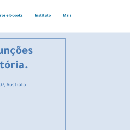
vros e E-books
Instituto
Mais
funções
tória.
7, Austrália