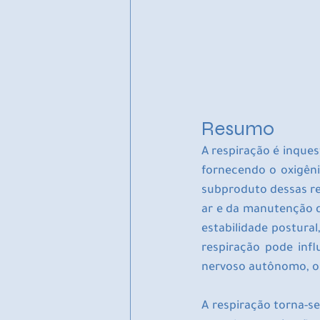
Resumo
A respiração é inque
fornecendo o oxigên
subproduto dessas re
ar e da manutenção do
estabilidade postural
respiração pode infl
nervoso autônomo, o
A respiração torna-se