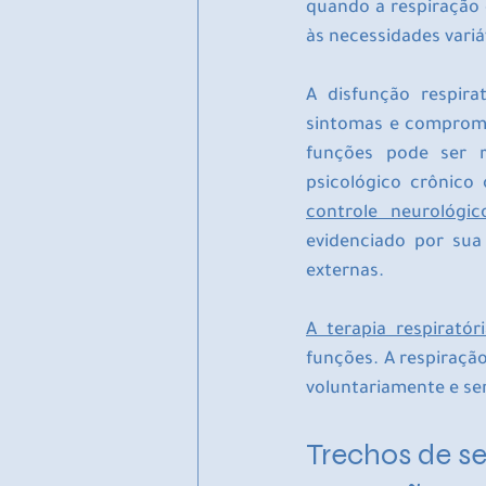
quando a respiração é
às necessidades variáv
A disfunção respira
sintomas e comprome
funções pode ser re
psicológico crônico
controle neurológic
evidenciado por sua
externas.
A terapia respiratór
funções. A respiração
voluntariamente e ser
Trechos de s