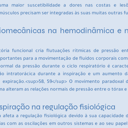
ma maior suscetibilidade a dores nas costas e lesõ
 músculos precisam ser integradas às suas muitas outras f
biomecânicas na hemodinâmica e n
ria funcional cria flutuações rítmicas de pressão ent
ortantes para a movimentação de fluidos corporais como 
ormal da pressão durante o ciclo respiratório é caract
ão intratorácica durante a inspiração e um aumento da
 expiração.<sup>58, 59</sup> O movimento paradoxal 
ma alteram as relações normais de pressão entre o tórax 
spiração na regulação fisiológica
afeta a regulação fisiológica devido à sua capacidade de
rias com as oscilações em outros sistemas e ao seu pape