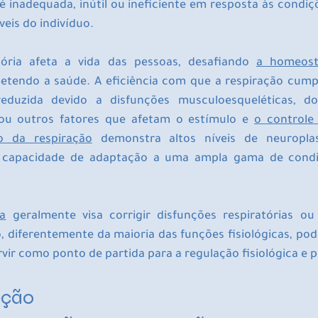
 inadequada, inútil ou ineficiente em resposta às condiç
eis ​​do indivíduo.
tória afeta a vida das pessoas, desafiando 
a homeost
tendo a saúde. A eficiência com que a respiração cumpr
duzida devido a disfunções musculoesqueléticas, doe
 ou outros fatores que afetam o estímulo e 
o controle 
o da respiração
 demonstra altos níveis de neuroplas
 capacidade de adaptação a uma ampla gama de condiç
ia
 geralmente visa corrigir disfunções respiratórias ou
, diferentemente da maioria das funções fisiológicas, pod
vir como ponto de partida para a regulação fisiológica e p
eção