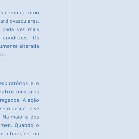
ões comuns como 
rdiovasculares, 
 cada vez mais 
condições. Os 
mente alterada 
ão. 
piratórios e o 
 outros músculos 
regados. A ação 
 em descer e se 
. Na maioria dos 
ômen. Quando o 
r alterações na 