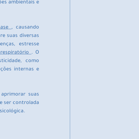
ões ambientais e 
ase 
, causando 
e suas diversas 
nças, estresse 
respiratório 
. O 
ticidade, como 
ões internas e 
 aprimorar suas 
e ser controlada 
sicológica.