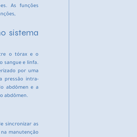
es. As funções 
unções,
o sistema 
re o tórax e o 
sangue e linfa. 
erizado por uma 
 pressão intra-
do abdômen e a 
e o abdômen.
 sincronizar as 
l na manutenção 