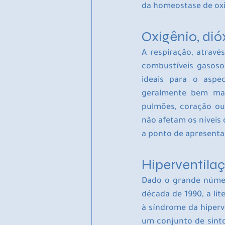
da homeostase de oxi
Oxigênio, di
A respiração, atravé
combustíveis gasoso
ideais para o aspe
geralmente bem man
pulmões, coração ou 
não afetam os níveis 
a ponto de apresent
Hiperventila
Dado o grande número
década de 1990, a lit
à síndrome da hiperv
um conjunto de sinto