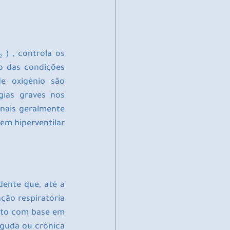
) , controla os 
o das condições 
e oxigênio são 
ias graves nos 
nais geralmente 
em hiperventilar 
ente que, até a 
ção respiratória 
ito com base em 
guda ou crônica 