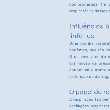
comprometida, há u
respiratórias desses
Influências 
linfático
Uma bomba respirató
abdômen, que são imp
O desenvolvimento n
diminuição da press
abdominal durante a
disfunção do diafrag
O papel da re
A respiração também 
oscilações respirató