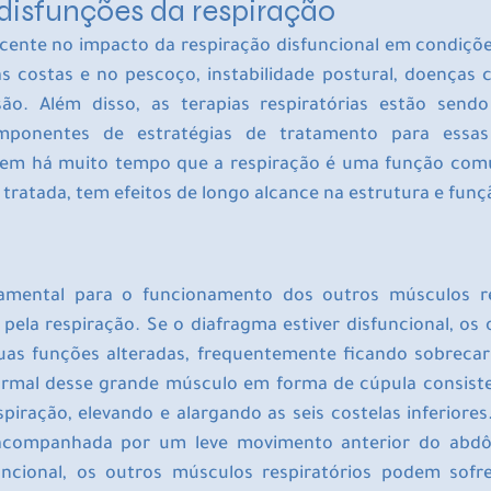
disfunções da respiração
scente no impacto da respiração disfuncional em condiç
s costas e no pescoço, instabilidade postural, doenças ca
ão. Além disso, as terapias respiratórias estão sendo
mponentes de estratégias de tratamento para essas 
em há muito tempo que a respiração é uma função comu
 tratada, tem efeitos de longo alcance na estrutura e funç
mental para o funcionamento dos outros músculos res
 pela respiração. Se o diafragma estiver disfuncional, os
suas funções alteradas, frequentemente ficando sobrecar
normal desse grande músculo em forma de cúpula consiste
piração, elevando e alargando as seis costelas inferiores
 acompanhada por um leve movimento anterior do abd
uncional, os outros músculos respiratórios podem sofre