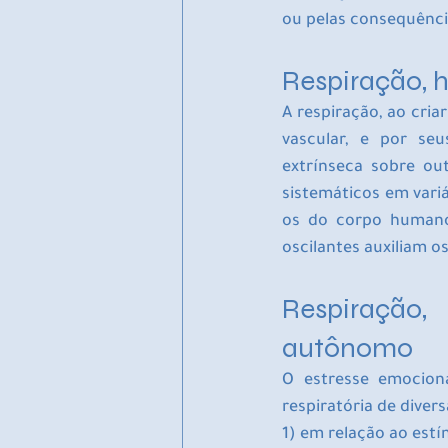
ou pelas consequência
Respiração, 
A respiração, ao cria
vascular, e por seu
extrínseca sobre out
sistemáticos em variáv
os do corpo humano.
oscilantes auxiliam os
Respiração
autônomo
O estresse emocion
respiratória de divers
1) em relação ao estí