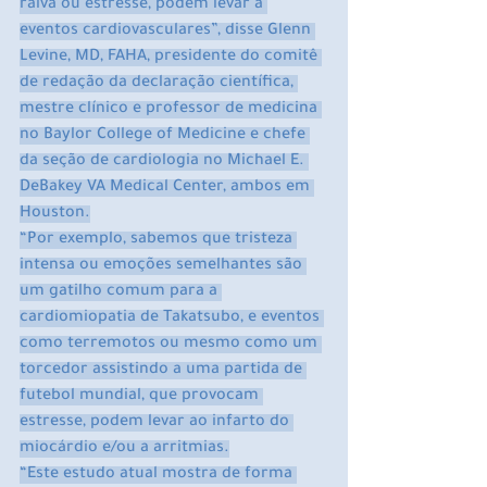
raiva ou estresse, podem levar a 
eventos cardiovasculares”, disse Glenn 
Levine, MD, FAHA, presidente do comitê 
de redação da declaração científica, 
mestre clínico e professor de medicina 
no Baylor College of Medicine e chefe 
da seção de cardiologia no Michael E. 
DeBakey VA Medical Center, ambos em 
Houston.
“Por exemplo, sabemos que tristeza 
intensa ou emoções semelhantes são 
um gatilho comum para a 
cardiomiopatia de Takatsubo, e eventos 
como terremotos ou mesmo como um 
torcedor assistindo a uma partida de 
futebol mundial, que provocam 
estresse, podem levar ao infarto do 
miocárdio e/ou a arritmias.
“Este estudo atual mostra de forma 