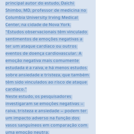
principal autor do estudo, Daichi 
Shimbo, MD, professor de medicina no 
Columbia University Irving Medical 
Center, na cidade de Nova York.
“Estudos observacionais têm vinculado 
sentimentos de emoções negativas a 
ter um ataque cardíaco ou outros 
eventos de doença cardiovascular. A 
emoção negativa mais comumente 
estudada é a raiva, e há menos estudos 
sobre ansiedade e tristeza, que também 
têm sido vinculados ao risco de ataque 
cardíaco.”
Neste estudo, os pesquisadores 
investigaram se emoções negativas — 
raiva, tristeza e ansiedade — podem ter 
um impacto adverso na função dos 
vasos sanguíneos em comparação com 
uma emoção neutra.