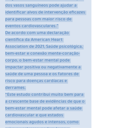
dos vasos sanguíneos pode ajudar a 
identificar alvos de intervenção eficazes 
para pessoas com maior risco de 
eventos cardiovasculares.”
De acordo com uma declaração 
científica da American Heart 
Association de 2021, Saúde psicológica, 
bem-estar e conexão mente-coração-
corpo, o bem-estar mental pode 
impactar positiva ou negativamente a 
saúde de uma pessoa e os fatores de 
risco para doenças cardíacas e 
derrames.
“Este estudo contribui muito bem para 
a crescente base de evidências de que o 
bem-estar mental pode afetar a saúde 
cardiovascular e que estados 
emocionais agudos e intensos, como 