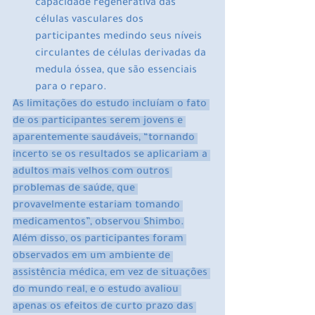
capacidade regenerativa das 
células vasculares dos 
participantes medindo seus níveis 
circulantes de células derivadas da 
medula óssea, que são essenciais 
para o reparo.
As limitações do estudo incluíam o fato 
de os participantes serem jovens e 
aparentemente saudáveis, “tornando 
incerto se os resultados se aplicariam a 
adultos mais velhos com outros 
problemas de saúde, que 
provavelmente estariam tomando 
medicamentos”, observou Shimbo.
Além disso, os participantes foram 
observados em um ambiente de 
assistência médica, em vez de situações 
do mundo real, e o estudo avaliou 
apenas os efeitos de curto prazo das 