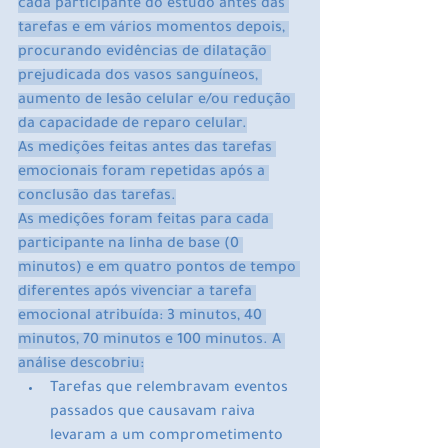
cada participante do estudo antes das 
tarefas e em vários momentos depois, 
procurando evidências de dilatação 
prejudicada dos vasos sanguíneos, 
aumento de lesão celular e/ou redução 
da capacidade de reparo celular.
As medições feitas antes das tarefas 
emocionais foram repetidas após a 
conclusão das tarefas.
As medições foram feitas para cada 
participante na linha de base (0 
minutos) e em quatro pontos de tempo 
diferentes após vivenciar a tarefa 
emocional atribuída: 3 minutos, 40 
minutos, 70 minutos e 100 minutos. A 
análise descobriu:
Tarefas que relembravam eventos 
passados ​​que causavam raiva 
levaram a um comprometimento 