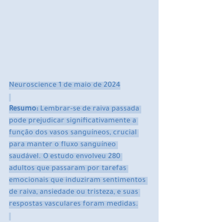
Neuroscience 1 de maio de 2024
Resumo:
 Lembrar-se de raiva passada 
pode prejudicar significativamente a 
função dos vasos sanguíneos, crucial 
para manter o fluxo sanguíneo 
saudável. O estudo envolveu 280 
adultos que passaram por tarefas 
emocionais que induziram sentimentos 
de raiva, ansiedade ou tristeza, e suas 
respostas vasculares foram medidas.