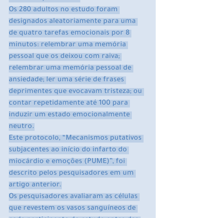
Os 280 adultos no estudo foram 
designados aleatoriamente para uma 
de quatro tarefas emocionais por 8 
minutos: relembrar uma memória 
pessoal que os deixou com raiva; 
relembrar uma memória pessoal de 
ansiedade; ler uma série de frases 
deprimentes que evocavam tristeza; ou 
contar repetidamente até 100 para 
induzir um estado emocionalmente 
neutro.
Este protocolo, “Mecanismos putativos 
subjacentes ao início do infarto do 
miocárdio e emoções (PUME)”, foi 
descrito pelos pesquisadores em um 
artigo anterior.
Os pesquisadores avaliaram as células 
que revestem os vasos sanguíneos de 