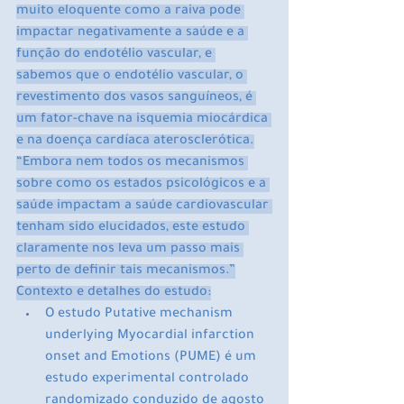
muito eloquente como a raiva pode 
impactar negativamente a saúde e a 
função do endotélio vascular, e 
sabemos que o endotélio vascular, o 
revestimento dos vasos sanguíneos, é 
um fator-chave na isquemia miocárdica 
e na doença cardíaca aterosclerótica.
“Embora nem todos os mecanismos 
sobre como os estados psicológicos e a 
saúde impactam a saúde cardiovascular 
tenham sido elucidados, este estudo 
claramente nos leva um passo mais 
perto de definir tais mecanismos.”
Contexto e detalhes do estudo:
O estudo Putative mechanism 
underlying Myocardial infarction 
onset and Emotions (PUME) é um 
estudo experimental controlado 
randomizado conduzido de agosto 